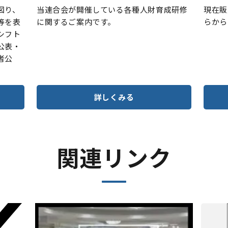
図り、
当連合会が開催している各種人財育成研修
現在販
等を表
に関するご案内です。
らから
シフト
公表・
者公
詳しくみる
関連リンク