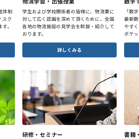
物流学習・出張授業
数字
営体制
学生および学校関係者の皆様に、物流業に
「数字
ィスク
対して広く認識を深めて頂くために、全国
最新数
ます。
各地の物流施設の見学会を斡旋・紹介して
やすく
おります。
ポケッ
詳しくみる
研修・セミナー
書籍