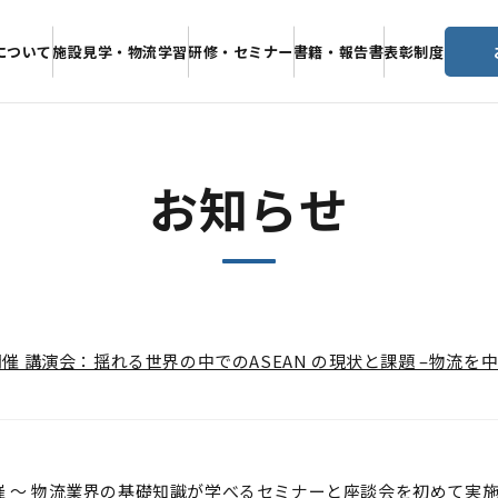
について
施設見学・物流学習
研修・セミナー
書籍・報告書
表彰制度
”で
日本の”いつも”を
お知らせ
開催 講演会：揺れる世界の中でのASEAN の現状と課題 –物流を中
 ～ 物流業界の基礎知識が学べるセミナーと座談会を初めて実施