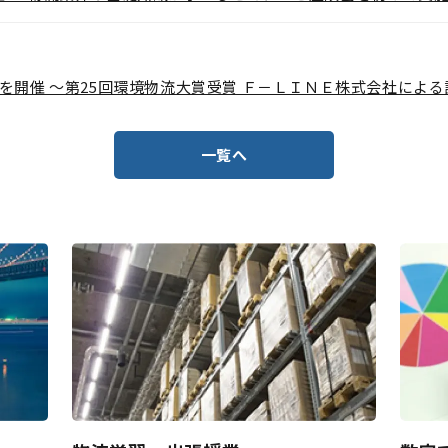
会を開催 ～第25回環境物流大賞受賞 Ｆ－ＬＩＮＥ株式会社によ
一覧へ