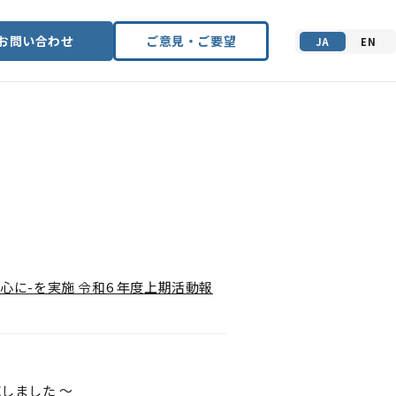
お問い合わせ
ご意見・ご要望
JA
EN
支える
心に-を実施 令和6 年度上期活動報
しました ～