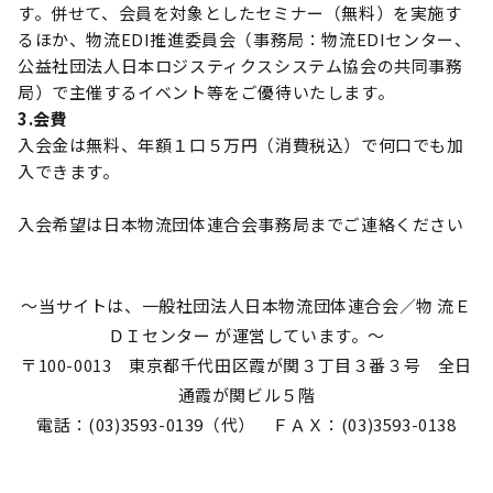
す。併せて、会員を対象としたセミナー（無料）を実施す
るほか、物流EDI推進委員会（事務局：物流EDIセンター、
公益社団法人日本ロジスティクスシステム協会の共同事務
局）で主催するイベント等をご優待いたします。
3.会費
入会金は無料、年額１口５万円（消費税込）で何口でも加
入できます。
入会希望は日本物流団体連合会事務局までご連絡ください
～当サイトは、一般社団法人日本物流団体連合会／物 流Ｅ
ＤＩセンター が運営しています。～
〒100-0013 東京都千代田区霞が関３丁目３番３号 全日
通霞が関ビル５階
電話：(03)3593-0139（代） ＦＡＸ：(03)3593-0138