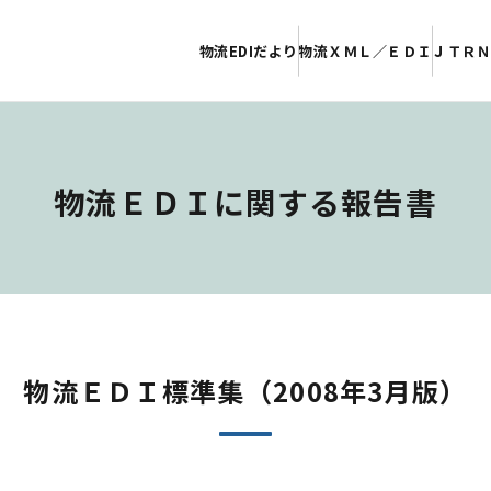
物流EDIだより
物流ＸＭＬ／ＥＤＩ
ＪＴＲ
物流ＥＤＩに関する報告書
物流ＥＤＩ標準集（2008年3月版）