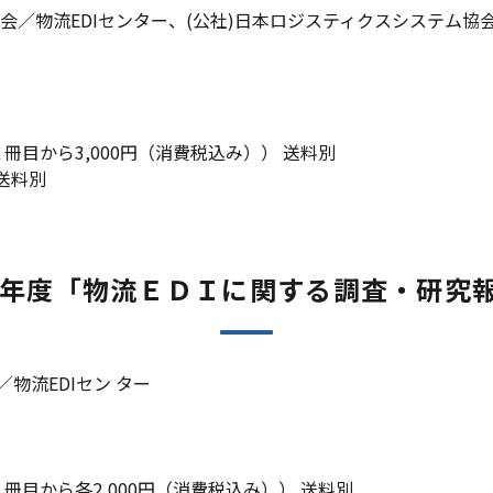
合会／物流EDIセンター、(公社)日本ロジスティクスシステム協
目から3,000円（消費税込み）） 送料別
 送料別
9年度「物流ＥＤＩに関する調査・研究
物流EDIセン ター
目から各2,000円（消費税込み）） 送料別