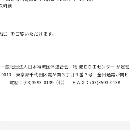
 送料別
形式）をご覧いただけます。
一般社団法人日本物流団体連合会／物 流ＥＤＩセンター が運
0-0013 東京都千代田区霞が関３丁目３番３号 全日通霞が関
電話：(03)3593-0139（代） ＦＡＸ：(03)3593-0138
書