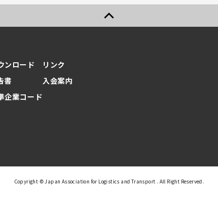
ウンロード
リンク
告書
入会案内
準企業コード
Copyright © Japan Association for Logistics and Transport . All Right Reserved.