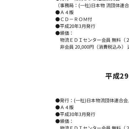
（事務局：(一社)日本物 流団体連
●Ａ４版
●ＣＤ－ＲＯＭ付
●平成20年3月発行
●頒価：
物流ＥＤＩセンター会員 無料（２冊
非会員 20,000円（消費税込み）
平成2
●発行：(一社)日本物流団体連合会／
●Ａ４版
●平成30年3月発行
●頒価：
物流ＥＤＩセンター会員 無料（２冊