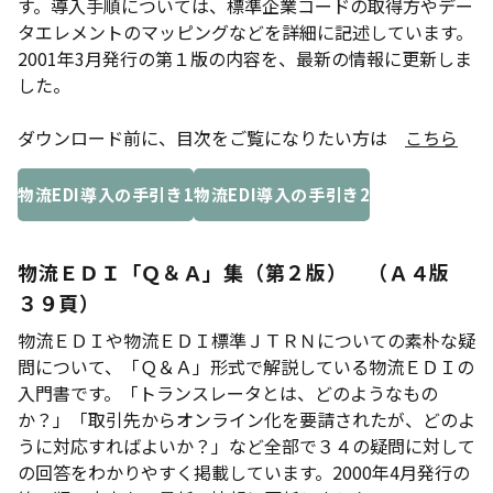
す。導入手順については、標準企業コードの取得方やデー
タエレメントのマッピングなどを詳細に記述しています。
2001年3月発行の第１版の内容を、最新の情報に更新しま
した。
ダウンロード前に、目次をご覧になりたい方は
こちら
物流EDI導入の手引き1
物流EDI導入の手引き2
物流ＥＤＩ「Ｑ＆Ａ」集（第２版） （Ａ４版
３９頁）
物流ＥＤＩや物流ＥＤＩ標準ＪＴＲＮについての素朴な疑
問について、「Ｑ＆Ａ」形式で解説している物流ＥＤＩの
入門書です。「トランスレータとは、どのようなもの
か？」「取引先からオンライン化を要請されたが、どのよ
うに対応すればよいか？」など全部で３４の疑問に対して
の回答をわかりやすく掲載しています。2000年4月発行の