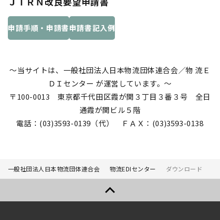
ＪＴＲＮ改良要望申請書
申請手順・申請書
申請書記入例
～当サイトは、一般社団法人日本物流団体連合会／物 流Ｅ
ＤＩセンター が運営しています。～
〒100-0013 東京都千代田区霞が関３丁目３番３号 全日
通霞が関ビル５階
電話：(03)3593-0139（代） ＦＡＸ：(03)3593-0138
一般社団法人日本物流団体連合会
物流EDIセンター
ダウンロード