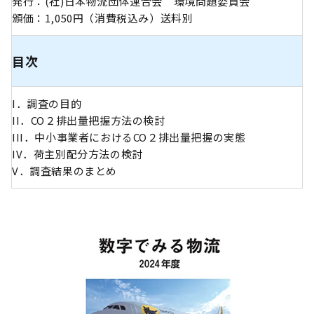
発行：(社)日本物流団体連合会 環境問題委員会
頒価：1,050円（消費税込み）送料別
目次
I．調査の目的
II．CO２排出量把握方法の検討
III．中小事業者におけるCO２排出量把握の実態
IV．荷主別配分方法の検討
V．調査結果のまとめ