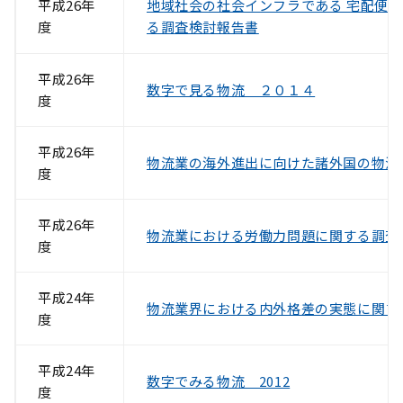
平成26年
地域社会の社会インフラである 宅配便
度
る調査検討報告書
平成26年
数字で見る物流 ２０１４
度
平成26年
物流業の海外進出に向けた諸外国の物流
度
平成26年
物流業における労働力問題に関する調査-
度
平成24年
物流業界における内外格差の実態に関する
度
平成24年
数字でみる物流 2012
度