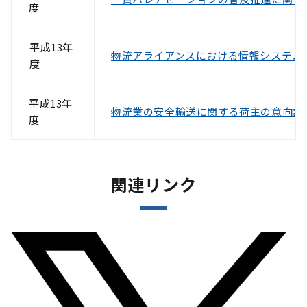
度
平成13年
物流アライアンスにおける情報システム
度
平成13年
物流業の安全輸送に関する荷主の意向調
度
関連リンク