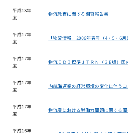
平成18年
物流教育に関する調査報告書
度
平成17年
「物流情報」2006年春号（4・5・6月）
度
平成17年
物流ＥＤＩ標準ＪＴＲＮ（３B版）国内
度
平成17年
内航海運業の経営環境の変化に伴うコス
度
平成17年
物流業における労働力問題に関する調査
度
平成16年